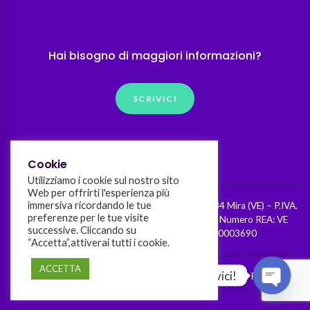
Hai bisogno di maggiori informazioni?
SCRIVICI
Cookie
Utilizziamo i cookie sul nostro sito
Web per offrirti l'esperienza più
immersiva ricordando le tue
Kumò srl – Riviera Giacomo Matteotti, 97 – 30034 Mira (VE) – P.IVA.
preferenze per le tue visite
04536970272 – Cap. Sociale I.V. 90.000,00 € – Numero REA: VE
successive. Cliccando su
425134 | Patent/Brevetto n.202023000003690
“Accetta”,attiverai tutti i cookie.
ACCETTA
Domande? Scrivici!
Termini e condizioni
Privacy Policy
Cookie Policy
OPEN