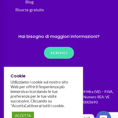
Blog
Risorse gratuite
Hai bisogno di maggiori informazioni?
SCRIVICI
Cookie
Utilizziamo i cookie sul nostro sito
Web per offrirti l'esperienza più
immersiva ricordando le tue
Kumò srl – Riviera Giacomo Matteotti, 97 – 30034 Mira (VE) – P.IVA.
preferenze per le tue visite
04536970272 – Cap. Sociale I.V. 90.000,00 € – Numero REA: VE
successive. Cliccando su
425134 | Patent/Brevetto n.202023000003690
“Accetta”,attiverai tutti i cookie.
ACCETTA