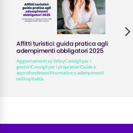
Affitti turistici: guida pratica agli
Cont
adempimenti obbligatori 2025
Ita
qua
Aggiornamenti su Wiisy
Consigli per i
gestori
Consigli per i proprietari
Guide e
Aggi
approfondimenti
Normative e adempimenti
gest
nell’ospitalità
appr
nell’