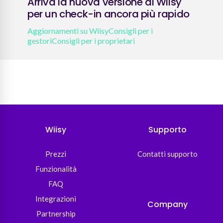
Arriva la nuova versione di Wiisy
Nuo
per un check-in ancora più rapido
se 
Aggiornamenti su Wiisy
Consigli per i
Aggi
gestori
Consigli per i proprietari
gest
Wiisy
Supporto
Prezzi
Contatti supporto
Funzionalità
FAQ
Integrazioni
Company
Partnership