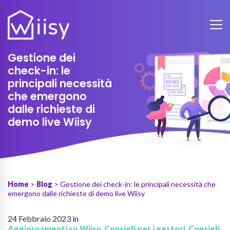
Gestione dei
check-in: le
principali necessità
che emergono
dalle richieste di
demo live Wiisy
Home
>
Blog
> Gestione dei check-in: le principali necessità che
emergono dalle richieste di demo live Wiisy
24 Febbraio 2023
in
Aggiornamenti su Wiisy
,
Consigli per i gestori
,
Consigli