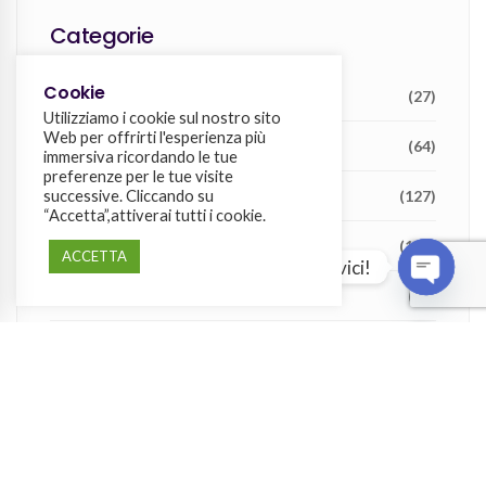
Categorie
Cookie
Aggiornamenti su Wiisy
(27)
Utilizziamo i cookie sul nostro sito
Web per offrirti l'esperienza più
Attualità
(64)
immersiva ricordando le tue
preferenze per le tue visite
successive. Cliccando su
Consigli per i gestori
(127)
“Accetta”,attiverai tutti i cookie.
Consigli per i proprietari
(136)
ACCETTA
Domande? Scrivici!
Guide e approfondimenti
(70)
OPEN
Hotel Smart Operations
(2)
Normative e adempimenti nell’ospitalità
(21)