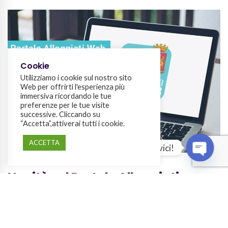
Cookie
Utilizziamo i cookie sul nostro sito
Web per offrirti l'esperienza più
immersiva ricordando le tue
preferenze per le tue visite
successive. Cliccando su
“Accetta”,attiverai tutti i cookie.
ACCETTA
Domande? Scrivici!
OPEN
Novità sul Portale Alloggiati: cosa
cambia da gennaio 2022
Attualità
,
Consigli per i gestori
,
Consigli per i proprietari
| 27 Ottobre 2021