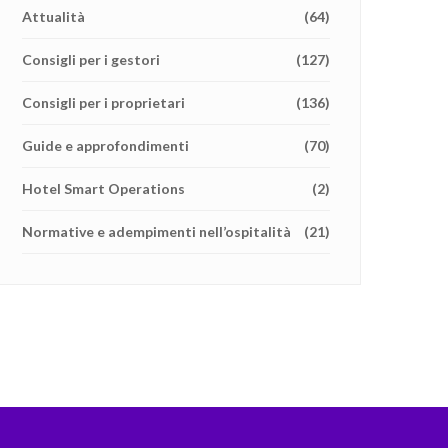
Attualità
(64)
Consigli per i gestori
(127)
Consigli per i proprietari
(136)
Guide e approfondimenti
(70)
Hotel Smart Operations
(2)
Normative e adempimenti nell’ospitalità
(21)