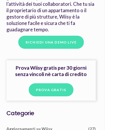
accesso a una piattaforma desktop per
gestire in tempo reale tutti i check-in e
l’attività dei tuoi collaboratori. Che tu sia
il proprietario di un appartamento o il
gestore di più strutture, Wiisy è la
soluzione facile e sicura che ti fa
guadagnare tempo.
Prova Wiisy gratis per 30 giorni
senza vincoli nè carta di credito
PROVA GRATIS
Categorie
Aggiornamenti su Wiisy
(27)