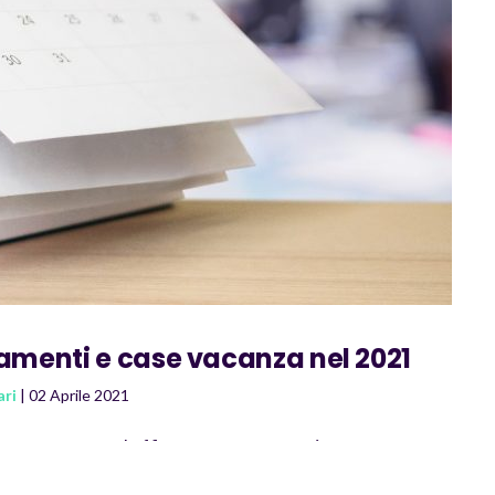
Company
Risorse
Contatti
Blog
Risorse gratuite
ira (VE) – P.IVA. 04536970272 – Cap. Sociale I.V. 90.000,00 € – Numero
tamenti e case vacanza nel 2021
Termini e condizioni
Privacy Policy
Cookie Policy
ari
| 02 Aprile 2021
ve per tornare ad affittare appartamenti e case vacanze
 come …