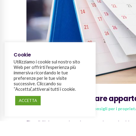
Wiisy
Supporto
Prezzi
Contatti supporto
Funzionalità
FAQ
Integrazioni
Cookie
Partnership
Utilizziamo i cookie sul nostro sito
Web per offrirti l'esperienza più
immersiva ricordando le tue
preferenze per le tue visite
successive. Cliccando su
Kumò srl – Riviera Giacomo Matteotti, 97 – 30034 M
“Accetta”,attiverai tutti i cookie.
5 consigli per affittare appar
ACCETTA
Attualità
,
Consigli per i gestori
,
Consigli per i propriet
Flessibilità e organizzazione sono le parole chia
nonostante la pandemia ancora in corso. Scopri