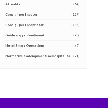
Attualità
(64)
Consigli per i gestori
(127)
Consigli per i proprietari
(136)
Guide e approfondimenti
(70)
Hotel Smart Operations
(2)
Normative e adempimenti nell’ospitalità
(21)