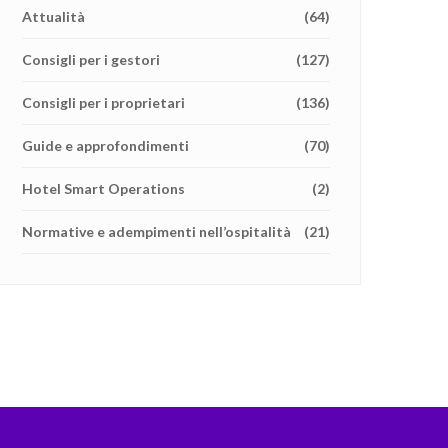
Attualità
(64)
Consigli per i gestori
(127)
Consigli per i proprietari
(136)
Guide e approfondimenti
(70)
Hotel Smart Operations
(2)
Normative e adempimenti nell’ospitalità
(21)