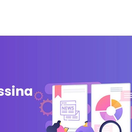
zi
Integrazioni
Partner
Blog
Risorse gratuite
ssina