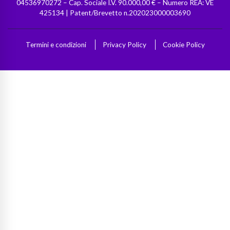
04536970272 – Cap. Sociale I.V. 90.000,00 € – Numero REA: VE
425134 | Patent/Brevetto n.202023000003690
Termini e condizioni
Privacy Policy
Cookie Policy