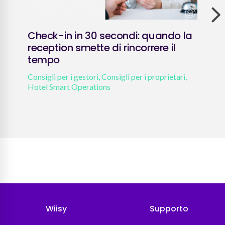
Check-in in 30 secondi: quando la
Pol
reception smette di rincorrere il
202
tempo
affi
Consigli per i gestori
,
Consigli per i proprietari
,
Attua
Hotel Smart Operations
prop
e ade
Wiisy
Supporto