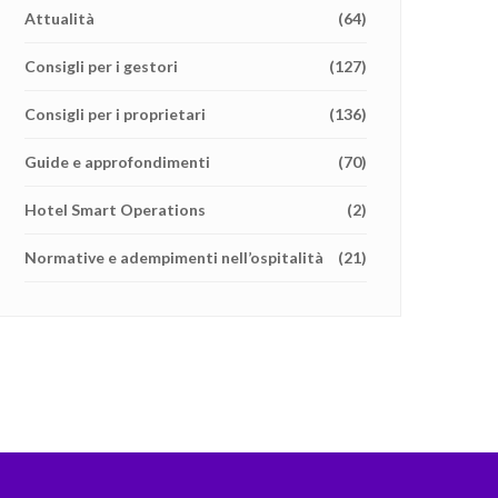
Attualità
(64)
Consigli per i gestori
(127)
Consigli per i proprietari
(136)
Guide e approfondimenti
(70)
Hotel Smart Operations
(2)
Normative e adempimenti nell’ospitalità
(21)