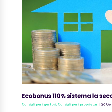
Ecobonus 110% sistema la sec
Consigli per i gestori
,
Consigli per i proprietari
| 26 Ge