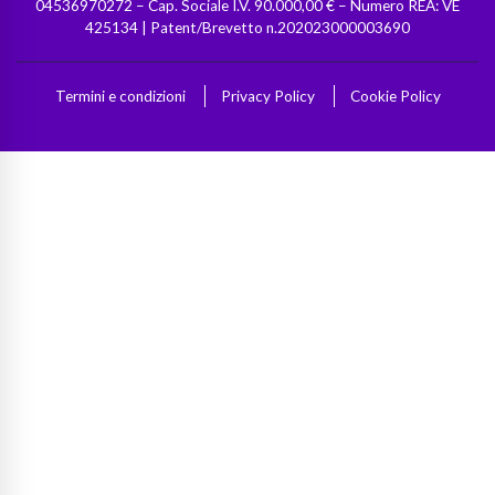
04536970272 – Cap. Sociale I.V. 90.000,00 € – Numero REA: VE
425134 | Patent/Brevetto n.202023000003690
Termini e condizioni
Privacy Policy
Cookie Policy