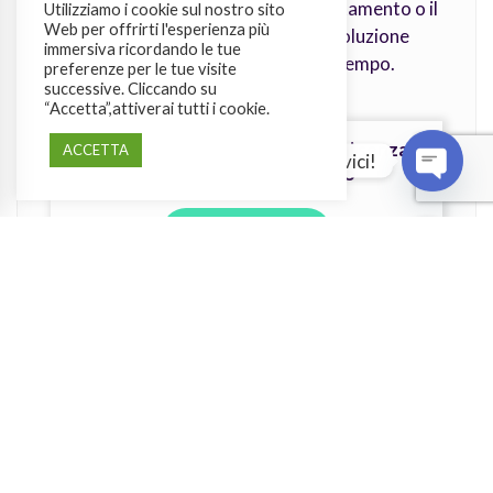
Che tu sia il proprietario di un appartamento o il
Utilizziamo i cookie sul nostro sito
Web per offrirti l'esperienza più
gestore di più strutture, Wiisy è la soluzione
immersiva ricordando le tue
facile e sicura che ti fa guadagnare tempo.
preferenze per le tue visite
successive. Cliccando su
“Accetta”,attiverai tutti i cookie.
Prova Wiisy gratis per 30 giorni senza
ACCETTA
Domande? Scrivici!
vincoli nè carta di credito
OPEN
PROVA GRATIS
Categorie
Aggiornamenti su Wiisy
(27)
Attualità
(64)
Consigli per i gestori
(127)