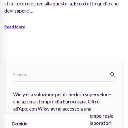
strutture ricettive alla questura. Ecco tutto quello che
devi sapere …
Read More
Search
for:
SEARC
Wiisy è la soluzione per il check-in superveloce
che azzera i tempi della burocrazia. Oltre
all'App, con Wiisy avrai accesso a una
piattaforma desktop per gestire in tempo reale
tutti i check-in e l’attività dei tuoi collaboratori.
Cookie