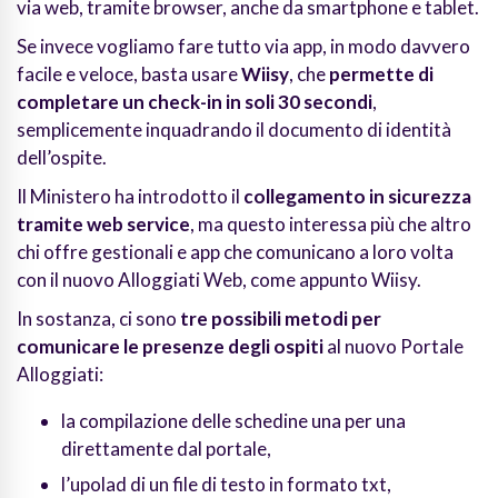
via web, tramite browser, anche da smartphone e tablet.
Se invece vogliamo fare tutto via app, in modo davvero
facile e veloce, basta usare
Wiisy
, che
permette di
completare un check-in in soli 30 secondi
,
semplicemente inquadrando il documento di identità
dell’ospite.
Il Ministero ha introdotto il
collegamento in sicurezza
tramite web service
, ma questo interessa più che altro
chi offre gestionali e app che comunicano a loro volta
con il nuovo Alloggiati Web, come appunto Wiisy.
In sostanza, ci sono
tre possibili metodi per
comunicare le presenze degli ospiti
al nuovo Portale
Alloggiati:
la compilazione delle schedine una per una
direttamente dal portale,
l’upolad di un file di testo in formato txt,