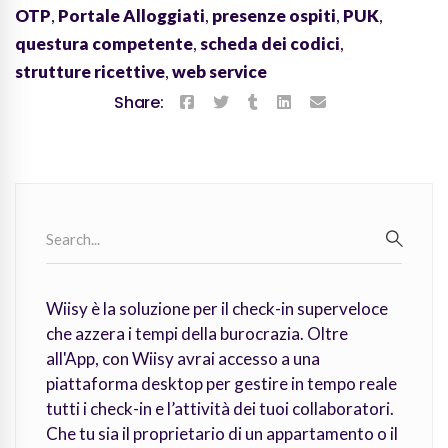
OTP
,
Portale Alloggiati
,
presenze ospiti
,
PUK
,
questura competente
,
scheda dei codici
,
strutture ricettive
,
web service
Share:
Search
for:
SEARC
Wiisy è la soluzione per il check-in superveloce
che azzera i tempi della burocrazia. Oltre
all'App, con Wiisy avrai accesso a una
piattaforma desktop per gestire in tempo reale
tutti i check-in e l’attività dei tuoi collaboratori.
Che tu sia il proprietario di un appartamento o il