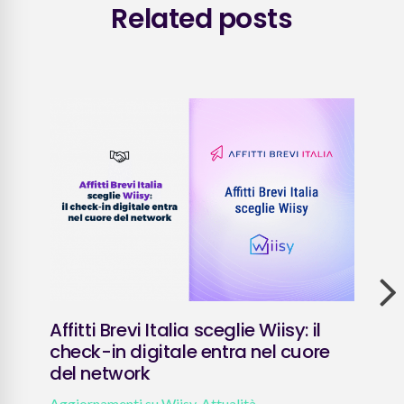
Related posts
Affitti Brevi Italia sceglie Wiisy: il
Che
check-in digitale entra nel cuore
rec
del network
te
Aggiornamenti su Wiisy
,
Attualità
Consi