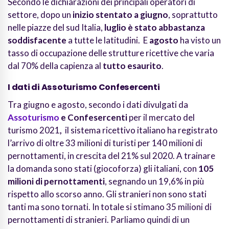
Secondo le dichiarazioni dei principali operatori di
settore, dopo un
inizio stentato a giugno
, soprattutto
nelle piazze del sud Italia,
luglio è stato abbastanza
soddisfacente
a tutte le latitudini. E
agosto
ha visto un
tasso di occupazione delle strutture ricettive che varia
dal 70% della capienza al
tutto esaurito
.
I dati di Assoturismo Confesercenti
Tra giugno e agosto, secondo i dati divulgati da
Assoturismo
e Confesercenti
per il mercato del
turismo 2021
,
il sistema ricettivo italiano ha registrato
l’arrivo di oltre 33 milioni di turisti per 140 milioni di
pernottamenti, in crescita del 21% sul 2020. A trainare
la domanda sono stati (giocoforza) gli italiani, con
105
milioni di pernottamenti
, segnando un 19,6% in più
rispetto allo scorso anno. Gli stranieri non sono stati
tanti ma sono tornati. In totale si stimano 35 milioni di
pernottamenti di stranieri. Parliamo quindi di un