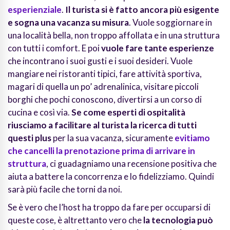
esperienziale
.
Il turista si è fatto ancora più esigente
e sogna una vacanza su misura
. Vuole soggiornare in
una località bella, non troppo affollata e in una struttura
con tutti i comfort. E poi
vuole fare tante esperienze
che incontrano i suoi gusti e i suoi desideri. Vuole
mangiare nei ristoranti tipici, fare attività sportiva,
magari di quella un po’ adrenalinica, visitare piccoli
borghi che pochi conoscono, divertirsi a un corso di
cucina e così via.
Se come esperti di ospitalità
riusciamo a facilitare al turista la ricerca di tutti
questi plus
per la sua vacanza, sicuramente
evitiamo
che cancelli la prenotazione prima di arrivare in
struttura
, ci guadagniamo una recensione positiva che
aiuta a battere la concorrenza e lo fidelizziamo. Quindi
sarà più facile che torni da noi.
Se è vero che l’host ha troppo da fare per occuparsi di
queste cose, è altrettanto vero che
la tecnologia può