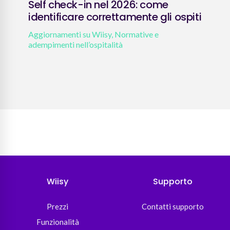
Self check-in nel 2026: come
Ric
identificare correttamente gli ospiti
Pay
Aggiornamenti su Wiisy
,
Normative e
Aggi
adempimenti nell’ospitalità
Wiisy
Supporto
Prezzi
Contatti supporto
Funzionalità