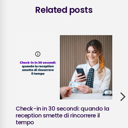
Related posts
Check-in in 30 secondi: quando la
Pol
reception smette di rincorrere il
202
tempo
affi