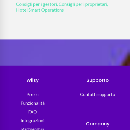
Consigli per i gestori
,
Consigli per i proprietari
,
Attua
Hotel Smart Operations
prop
e ade
Wiisy
Supporto
Prezzi
Contatti supporto
Funzionalità
FAQ
Integrazioni
Company
Partnership