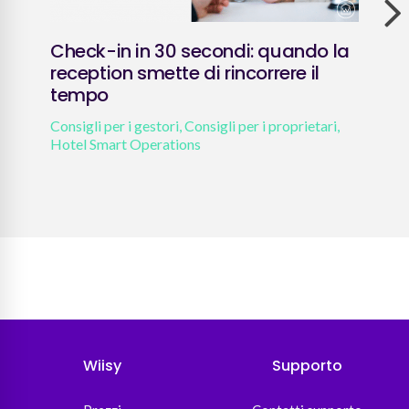
Check-in in 30 secondi: quando la
Pol
reception smette di rincorrere il
202
tempo
affi
Consigli per i gestori
,
Consigli per i proprietari
,
Attua
Hotel Smart Operations
prop
e ade
Wiisy
Supporto