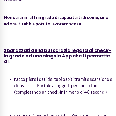
Non sarai infatti in grado di capacitarti di come, sino
ad ora, tu abbia potuto lavorare senza.
Sbarazzati della burocrazia legata ai check-
in grazie ad una singola App che ti permette
di:
raccogliere i dati dei tuoi ospiti tramite scansione e
di inviarli al Portale alloggiati per conto tuo
(
completando un check-in in meno di 48 secondi
)
gestire più appartamenti da un’unica piattaforma