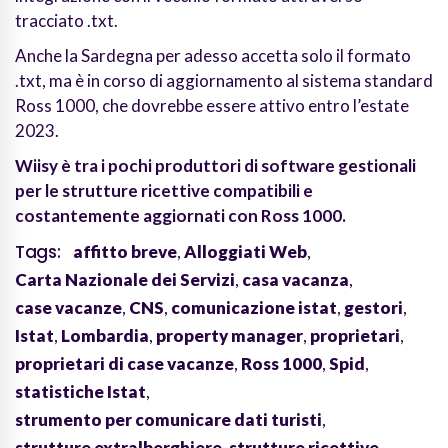
tracciato .txt.
Anche la Sardegna per adesso accetta solo il formato
.txt, ma è in corso di aggiornamento al sistema standard
Ross 1000, che dovrebbe essere attivo entro l’estate
2023.
Wiisy è tra i pochi produttori di software gestionali
per le strutture ricettive compatibili e
costantemente aggiornati con Ross 1000.
Tags:
affitto breve
,
Alloggiati Web
,
Carta Nazionale dei Servizi
,
casa vacanza
,
case vacanze
,
CNS
,
comunicazione istat
,
gestori
,
Istat
,
Lombardia
,
property manager
,
proprietari
,
proprietari di case vacanze
,
Ross 1000
,
Spid
,
statistiche Istat
,
strumento per comunicare dati turisti
,
strutture extralberghiere
,
strutture ricettive
,