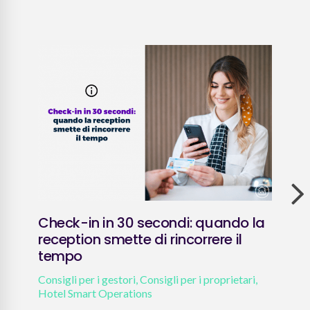
Check-in in 30 secondi: quando la
Pol
reception smette di rincorrere il
202
tempo
affi
Consigli per i gestori
,
Consigli per i proprietari
,
Attua
Hotel Smart Operations
prop
e ade