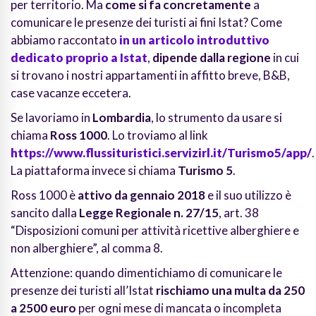
per territorio. Ma
come si fa concretamente
a
comunicare le presenze dei turisti ai fini Istat? Come
abbiamo raccontato
in un articolo introduttivo
dedicato proprio a Istat
,
dipende dalla regione
in cui
si trovano i nostri appartamenti in affitto breve, B&B,
case vacanze eccetera.
Se lavoriamo in
Lombardia
, lo strumento da usare si
chiama
Ross 1000
. Lo troviamo al link
https://www.flussituristici.servizirl.it/Turismo5/app/
.
La piattaforma invece si chiama
Turismo 5
.
Ross 1000 è
attivo da gennaio 2018
e il suo utilizzo è
sancito dalla
Legge Regionale n. 27/15
, art. 38
“Disposizioni comuni per attività ricettive alberghiere e
non alberghiere”, al comma 8.
Attenzione: quando dimentichiamo di comunicare le
presenze dei turisti all’Istat
rischiamo
una multa
da 250
a 2500 euro
per ogni mese di mancata o incompleta